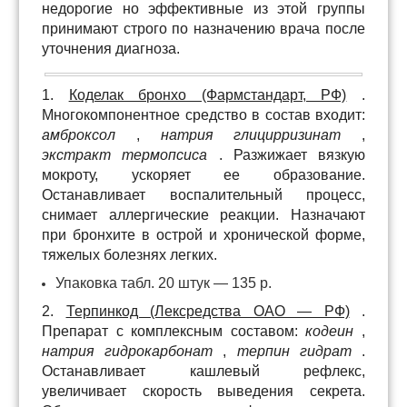
недорогие но эффективные из этой группы
принимают строго по назначению врача после
уточнения диагноза.
1.
Коделак бронхо (Фармстандарт, РФ)
.
Многокомпонентное средство в состав входит:
амброксол
,
натрия глицирризинат
,
экстракт термопсиса
. Разжижает вязкую
мокроту, ускоряет ее образование.
Останавливает воспалительный процесс,
снимает аллергические реакции. Назначают
при бронхите в острой и хронической форме,
тяжелых болезнях легких.
Упаковка табл. 20 штук — 135 р.
2.
Терпинкод (Лексредства ОАО — РФ)
.
Препарат с комплексным составом:
кодеин
,
натрия гидрокарбонат
,
терпин гидрат
.
Останавливает кашлевый рефлекс,
увеличивает скорость выведения секрета.