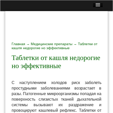
Главная
Все статьи
Контакты
Вопрос — Ответ
Главная
Лекарственные растения
→
Медицинские препараты
→ Таблетки от
кашля недорогие но эффективные
Медицинские препараты
Таблетки от кашля недорогие
Народные рецепты
но эффективные
Полезная еда
С наступлением холодов риск заболеть
простудными заболеваниями возрастает в
разы. Патогенные микроорганизмы попадая на
поверхность слизистых тканей дыхательной
системы вызывают их раздражение и
провоцируют кашлевый рефлекс. Таблетки от