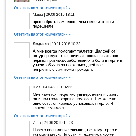
Ответить на этот комментарий »
Маша
|
29.09.2019 18:11
проще брать сам плющ, чем геделикс. он и
подешевле
Ответить на этот комментарий »
Людмила
|
19.11.2018 10:33
А мне всегда помогают таблетки Шалфей от
натур продукт, я их начинаю рассасывать при
первых признаках заболевания и боли в горле и
у меня обычно за несколько дней все
неприятные симптомы проходят.
Ответить на этот комментарий »
Юля
|
04.04.2019 16:23
Мне кажется, геделикс универсальный сироп,
он и при горле хорошо помогает. Там же еще
анис есть, он хорошо успокаивает горло. И
кашель смягчает.
Ответить на этот комментарий »
Инга
|
24.06.2019 16:23
Просто воспаление снимает, поэтому горло и
успокаивается. По сути, у Геделикса кроме