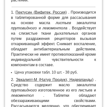
растений.
1.
Пектусин (Вифитек, Россия)
. Производится
в таблетированной форме для рассасывания
на основе масла
листьев эвкалипта
прутовидного
и
левоментола
. Воздействует
на слизистые ткани дыхательных органов
путем раздражения рецепторов вызывая
отхаркивающий эффект. Снимает воспаление,
обладает антибактериальным действием.
Практически не имеет противопоказаний кроме
индивидуальной чувствительности к
компонентам в составе.
Цена упаковки табл. 10 шт. - 38 руб.
2.
Эвкалипт-М (Натур Продукт, Нидерланды)
.
Средство содержит масло
эвкалипта
прутовидного
изготовленное из его листьев и
левоментол
. Таблетки обладают
обеззараживающими свойствами.
Рассасываются медленно, что обеспечивает