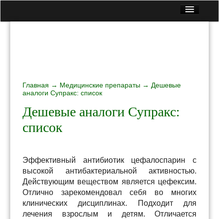
Главная
Все статьи
Контакты
Вопрос — Ответ
Главная
Лекарственные растения
→
Медицинские препараты
→ Дешевые
аналоги Супракс: список
Медицинские препараты
Дешевые аналоги Супракс:
Народные рецепты
список
Полезная еда
Эффективный антибиотик цефалоспарин с
высокой антибактериальной активностью.
Действующим веществом является цефексим.
Отлично зарекомендовал себя во многих
клинических дисциплинах. Подходит для
лечения взрослым и детям. Отличается