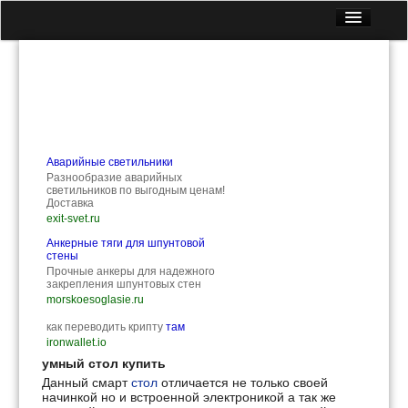
Главная
Все статьи
Контакты
Вопрос — Ответ
Лекарственные растения
Аварийные светильники
Разнообразие аварийных
Медицинские препараты
светильников по выгодным ценам!
Доставка
Народные рецепты
exit-svet.ru
Анкерные тяги для шпунтовой
Полезная еда
стены
Прочные анкеры для надежного
закрепления шпунтовых стен
morskoesoglasie.ru
как переводить крипту
там
ironwallet.io
умный стол купить
Данный смарт
стол
отличается не только своей
начинкой но и встроенной электроникой а так же