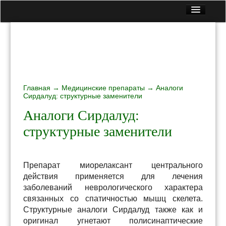
Главная
Все статьи
Контакты
Вопрос — Ответ
Главная
Лекарственные растения
→
Медицинские препараты
→ Аналоги
Сирдалуд: структурные заменители
Медицинские препараты
Аналоги Сирдалуд:
Народные рецепты
структурные заменители
Полезная еда
Препарат миорелаксант центрального
действия применяется для лечения
заболеваний неврологического характера
связанных со спатичностью мышц скелета.
Структурные аналоги Сирдалуд также как и
оригинал угнетают полисинаптические