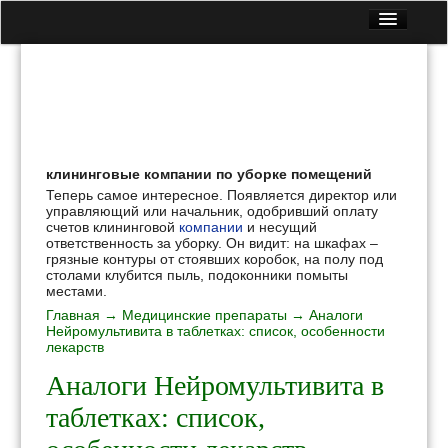
Главная
Все статьи
Контакты
Вопрос — Ответ
клининговые компании по уборке помещений
Лекарственные растения
Теперь самое интересное. Появляется директор или
Медицинские препараты
управляющий или начальник, одобривший оплату
счетов клининговой
компании
и несущий
Народные рецепты
ответственность за уборку. Он видит: на шкафах –
грязные контуры от стоявших коробок, на полу под
Полезная еда
столами клубится пыль, подоконники помыты
местами.
Главная
→
Медицинские препараты
→ Аналоги
Нейромультивита в таблетках: список, особенности
лекарств
Аналоги Нейромультивита в
таблетках: список,