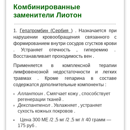
Комбинированные
заменители Лиотон
1.
Гепатромбин
(
Сербия
)
.
Назначается
при
нарушении
кровообращения
связанного
с
формированием
внутри
сосудов
сгустков
крови
.
Устраняет
отечность
,
гиперемию
.
Восстанавливает
проходимость
вен
.
Применяется
в
комплексной
терапии
лимфовенозной
недостаточности
и
легких
травмах
.
Кроме
гепарина
в
составе
содержатся
дополнительные
компоненты
:
Аллантоин
.
Смягчает
кожу
,
способствует
регенерации
тканей
.
Декспантенол
. У
влажняет
,
устраняет
сухость
кожных
покровов
.
Цена
300
МЕ
/
2
,
5
мг
/
2
,
5
мг
/
г
40
грамм
—
175
руб
.