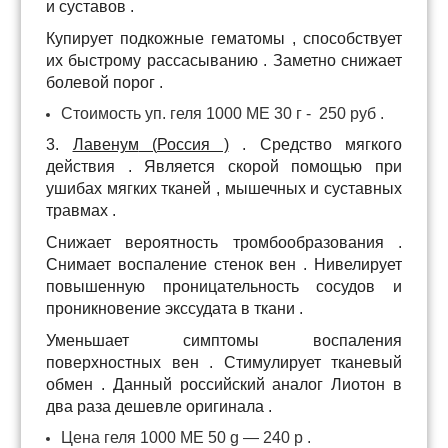
и
суставов
.
Купирует
подкожные
гематомы
,
способствует
их
быстрому
рассасыванию
.
Заметно
снижает
болевой
порог
.
Стоимость уп. г
еля
1000
ME
30
г
-
250
руб
.
3.
Лавенум
(
Россия
)
.
Средство
мягкого
действия
.
Является
скорой
помощью
при
ушибах
мягких
тканей
,
мышечных
и
суставных
травмах
.
Снижает
вероятность
тромбообразования
.
Снимает
воспаление
стенок
вен
.
Нивелирует
повышенную
проницательность
сосудов
и
проникновение
экссудата
в
ткани
.
Уменьшает
симптомы
воспаления
поверхностных
вен
.
Стимулирует
тканевый
обмен
.
Данный
российский
аналог
Лиотон
в
два
раза
дешевле
оригинала
.
Цена
геля
1000
МЕ
50
g
—
240
р
.