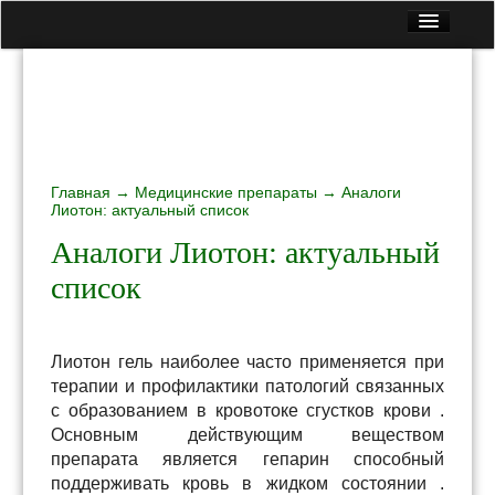
Главная
Все статьи
Контакты
Вопрос — Ответ
Главная
Лекарственные растения
→
Медицинские препараты
→ Аналоги
Лиотон: актуальный список
Медицинские препараты
Аналоги Лиотон: актуальный
Народные рецепты
список
Полезная еда
Лиотон
гель
наиболее
часто
применяется
при
терапии
и
профилактики
патологий
связанных
с
образованием
в
кровотоке
сгустков
крови
.
Основным
действующим
веществом
препарата
является
гепарин
способный
поддерживать
кровь
в
жидком
состоянии
.