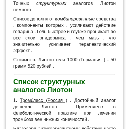
Точных
структурных
аналогов
Лиотон
немного
.
Список
дополняют
комбинированные
средства
,
компоненты
которых
,
усиливают
действие
гепарина
.
Г
ель
быстрее
и
глубже
проникает
во
все
слои
эпидермиса
,
чем
мазь
,
что
значительно
усиливает
терапевтический
эффект
.
Стоимость
Лиотон
геля
1000
(
Германия
) -
50
грамм
520
рублей
.
Список
структурных
аналогов
Лиотон
1.
Тромблесс
(
Россия
)
.
Достойный
аналог
дешевле
Лиотон
.
Применяется
в
флебологической
практике
при
лечении
тромбоза
вен
нижних
конечностей
.
Благодаря
антикоагулянтному
действию
часто