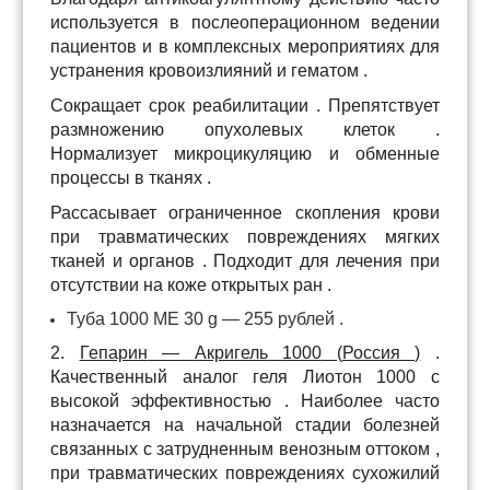
используется
в
послеоперационном
ведении
пациентов
и
в
комплексных
мероприятиях
для
устранения
кровоизлияний
и
гематом
.
Сокращает
срок
реабилитации
.
Препятствует
размножению
опухолевых
клеток
.
Нормализует
микроцикуляцию
и
обменные
процессы
в
тканях
.
Рассасывает
ограниченное
скопления
крови
при
травматических
повреждениях
мягких
тканей
и
органов
.
Подходит
для
лечения
при
отсутствии
на
коже
открытых
ран
.
Туба
1000
МЕ
30
g
—
255
рублей
.
2.
Гепарин
—
Акригель
1000
(
Россия
)
.
Качественный а
налог
геля
Лиотон
1000
с
высокой
эффективностью
.
Наиболее
часто
назначается
на
начальной
стадии
болезней
связанных
с
затрудненным
венозным
оттоком
,
при
травматических
повреждениях
сухожилий