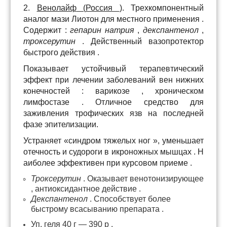
2.
Венолайф
(
Россия
).
Трехкомпонентный
аналог
мази
Лиотон
для
местного
применения
.
Содержит
:
гепарин
натрия
,
декспантенол
,
троксерутин
.
Действенный
вазопротектор
быстрого
действия
.
Показывает
устойчивый
терапевтический
эффект
при
лечении
заболеваний
вен
нижних
конечностей
:
варикозе
,
хроническом
лимфостазе
. Отличное средство для
заживления трофических язв на последней
фазе
эпителизации.
Устраняет
«
синдром
тяжелых
ног
»,
уменьшает
отечность
и
судороги
в
икроножных
мышцах
.
Н
аиболее
эффективен
при
курсовом
приеме
.
Троксерутин
. О
казывает
венотонизирующее
,
антиоксидантное
действие
.
Декспантенол
.
С
пособствует
более
быстрому
всасыванию препарата
.
Уп. геля
40
г
—
390
р
.